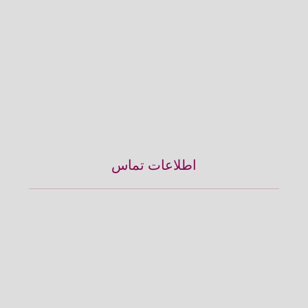
اطلاعات تماس
آدرس :
میدان تجریش، ابتدای خیابان ولیعصر، جنب کوچه بهمن پلاک 3159
طبقه دوم واحد 4
تلفن: